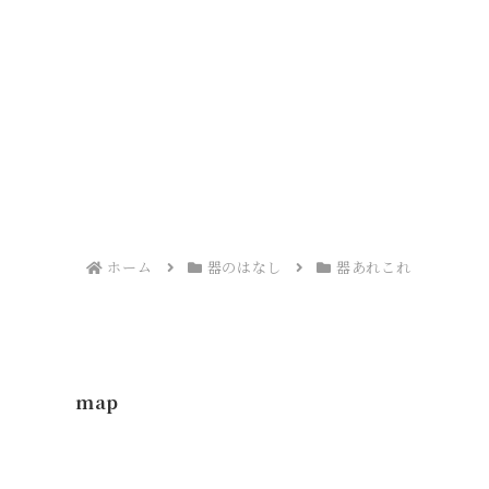
ホーム
器のはなし
器あれこれ
map