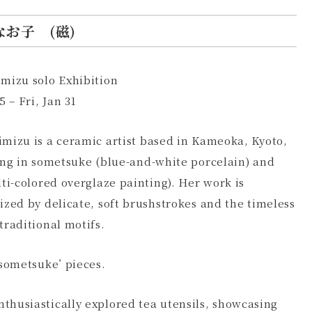
なお子 (磁)
mizu solo Exhibition
5 – Fri, Jan 31
mizu is a ceramic artist based in Kameoka, Kyoto,
ing in sometsuke (blue-and-white porcelain) and
lti-colored overglaze painting). Her work is
ized by delicate, soft brushstrokes and the timeless
traditional motifs.
 ‘sometsuke’ pieces.
nthusiastically explored tea utensils, showcasing