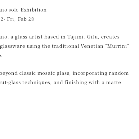
no solo Exhibition
2- Fri, Feb 28
no, a glass artist based in Tajimi, Gifu, creates
 glassware using the traditional Venetian “Murrini”
e.
beyond classic mosaic glass, incorporating random
ut-glass techniques, and finishing with a matte