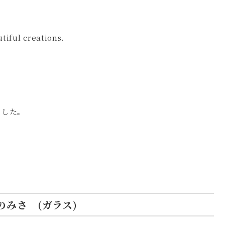
utiful creations.
ました。
ずのみさ (ガラス)