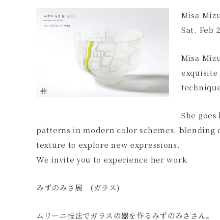
Misa Mizu
Sat, Feb 2
Misa Mizu
exquisite
techniqu
She goes 
patterns in modern color schemes, blending c
texture to explore new expressions.
We invite you to experience her work.
みずのみさ展 (ガラス)
ムリーニ技法でガラスの器を作るみずのみささん。