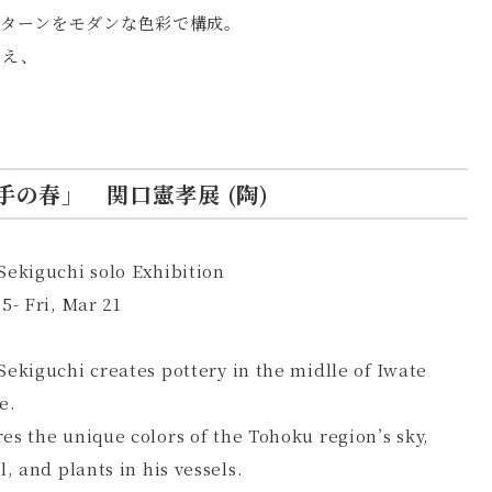
パターンをモダンな色彩で構成。
加え、
岩手の春」 関口憲孝展 (陶)
Sekiguchi solo Exhibition
15- Fri, Mar 21
Sekiguchi creates pottery in the midlle of Iwate
e.
es the unique colors of the Tohoku region’s sky,
l, and plants in his vessels.