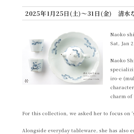
2025年1月25日(土)〜31日(金) 清水
Naoko shi
Sat, Jan 2
Naoko Shi
specializ
iro-e (mu
character
charm of 
For this collection, we asked her to focus on
Alongside everyday tableware, she has also e