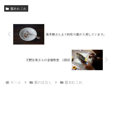
器あれこれ
高木剛さんより粉引の器が入荷しています。
天野志美さんの金継教室 2回目
ホーム
器のはなし
器あれこれ