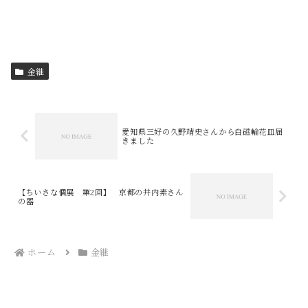
金継
愛知県三好の久野靖史さんから白磁輪花皿届
きました
【ちいさな個展 第2回】 京都の井内素さん
の器
ホーム
金継