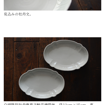
見込みの牡丹文。
白磁陽刻牡丹唐草文輪花楕円鉢 径23cm×15cm 高