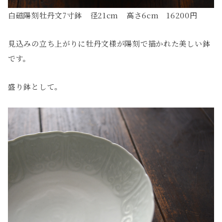
白磁陽刻牡丹文7寸鉢 径21cm 高さ6cm 16200円
見込みの立ち上がりに牡丹文様が陽刻で描かれた美しい鉢
です。
盛り鉢として。