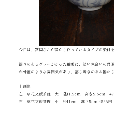
今日は、宮岡さんが昔から作っているタイプの染付
濁りのあるグレーがかった釉薬に、淡い色合いの呉
か骨董のような雰囲気があり、落ち着きのある器た
上画像
左 草花文飯茶碗 大 径11.5cm 高さ5.5cm 47
右 草花文飯茶碗 小 径11cm 高さ5cm 4536円