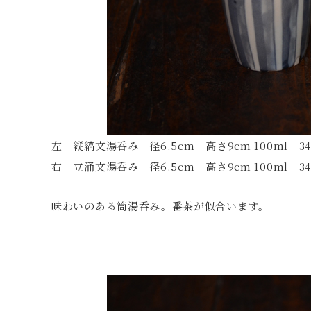
左 縦縞文湯呑み 径6.5cm 高さ9cm 100ml 34
右 立涌文湯呑み 径6.5cm 高さ9cm 100ml 34
味わいのある筒湯呑み。番茶が似合います。