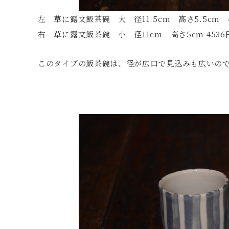
左 草に露文飯茶碗 大 径11.5cm 高さ5.5cm 4
右 草に露文飯茶碗 小 径11cm 高さ5cm 4536
このタイプの飯茶碗は、径が広口で見込みも広いの