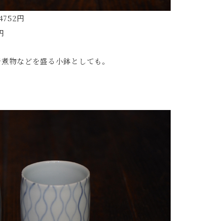
752円
円
で煮物などを盛る小鉢としても。