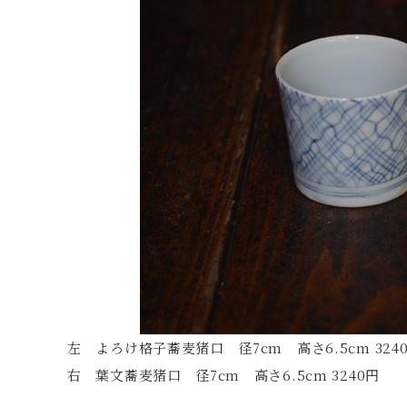
左 よろけ格子蕎麦猪口 径7cm 高さ6.5cm 324
右 葉文蕎麦猪口 径7cm 高さ6.5cm 3240円