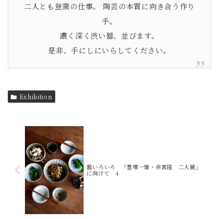
二人とも登窯の仕事。 陶芸の本質に向き合う作り
手。
濃く深く渋い器、並びます。
是非、手にしにいらしてください。
Exhibition
器いろいろ 「豊増一雄・余宮隆 二人展」
に向けて 4