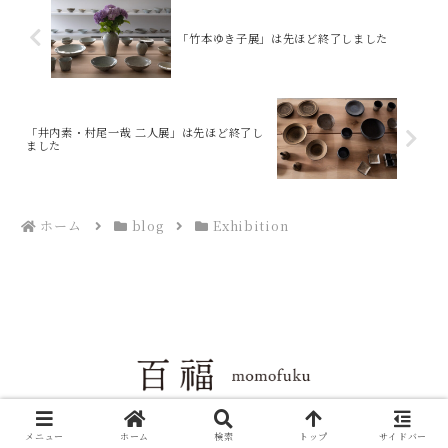
「竹本ゆき子展」は先ほど終了しました
「井内素・村尾一哉 二人展」は先ほど終了し
ました
ホーム
blog
Exhibition
Copyright © 2004-2026 百福 All Rights Reserved.
メニュー
ホーム
検索
トップ
サイドバー