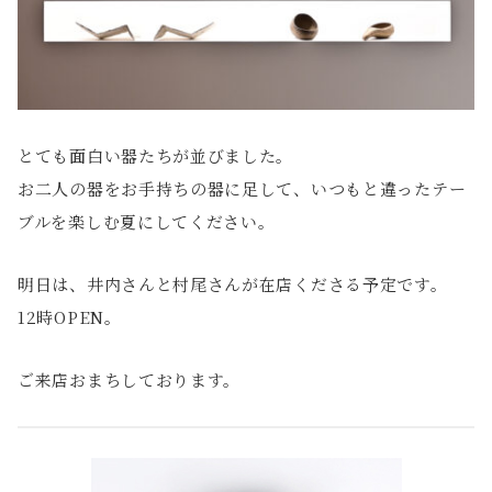
とても面白い器たちが並びました。
お二人の器をお手持ちの器に足して、いつもと違ったテー
ブルを楽しむ夏にしてください。
明日は、井内さんと村尾さんが在店くださる予定です。
12時OPEN。
ご来店おまちしております。