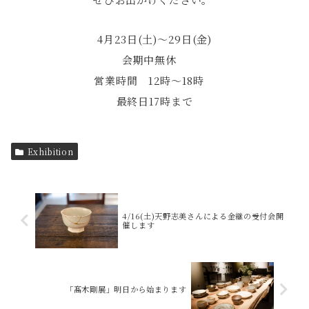
4月23日(土)〜29日(金)
会期中無休
営業時間 12時～18時
最終日17時まで
Exhibition
4/16(土)天野志美さんによる金継の受付会開
催します
「髙木剛展」明日から始まります