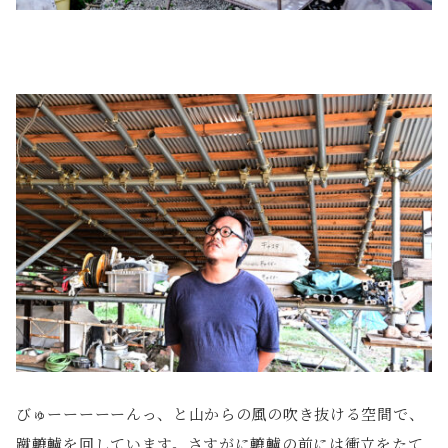
びゅーーーーーんっ、と山からの風の吹き抜ける空間で、
蹴轆轤を回しています。さすがに轆轤の前には衝立をたて