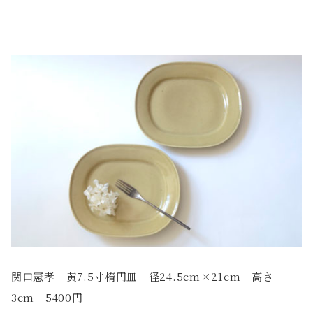
関口憲孝 黄7.5寸楕円皿 径24.5cm×21cm 高さ
3cm 5400円