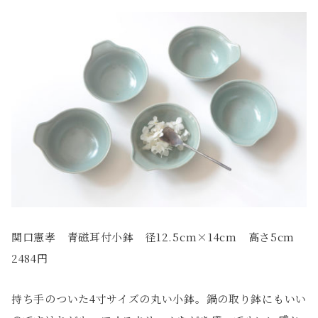
関口憲孝 青磁耳付小鉢 径12.5cm×14cm 高さ5cm
2484円
持ち手のついた4寸サイズの丸い小鉢。鍋の取り鉢にもいい