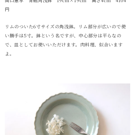
関口憲孝 青磁角浅鉢 19cm×19cm 高さ4cm 4104
円
リムのついた6寸サイズの角浅鉢。リム部分が広いので使
い勝手は5寸。鉢という名ですが、中心部分は平らなの
で、皿としてお使いいただけます。肉料理、似合います
よ。