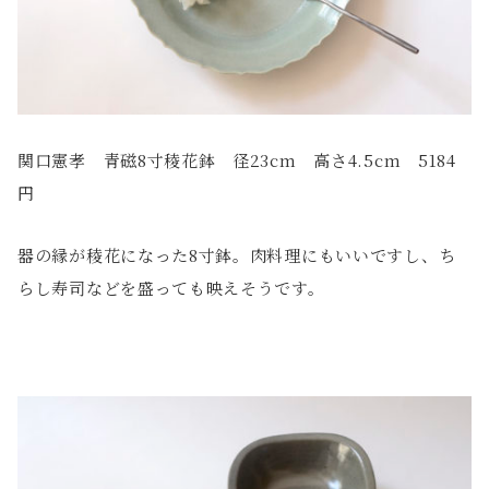
関口憲孝 青磁8寸稜花鉢 径23cm 高さ4.5cm 5184
円
器の縁が稜花になった8寸鉢。肉料理にもいいですし、ち
らし寿司などを盛っても映えそうです。