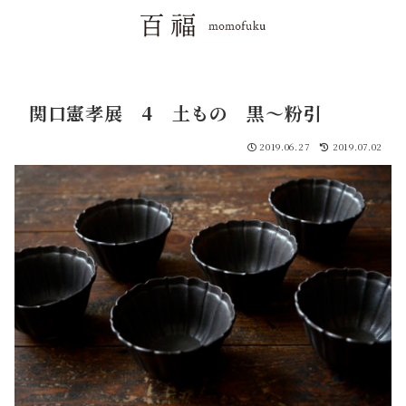
関口憲孝展 4 土もの 黒〜粉引
2019.06.27
2019.07.02