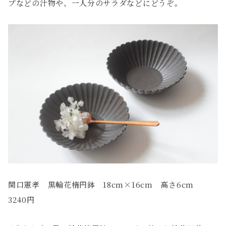
プなどの汁物や、一人分のサラダなどにどうぞ。
関口憲孝 黒輪花楕円鉢 18cm×16cm 高さ6cm
3240円