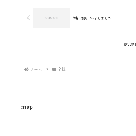
林拓児展 終了しました
落合芝
ホーム
金継
map