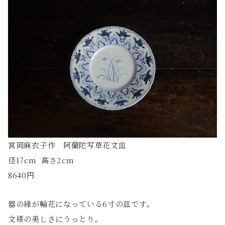
宮岡麻衣子作 阿蘭陀写草花文皿
径17cm 高さ2cm
8640円
器の縁が輪花になっている6寸の皿です。
文様の美しさにうっとり。