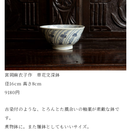
宮岡麻衣子作 草花文深鉢
径16cm 高さ8cm
9180円
古染付のような、とろんとた風合いの釉薬が素敵な鉢で
す。
煮物鉢に。また麺鉢としてもいいサイズ。