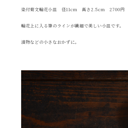
染付菊文輪花小皿 径11cm 高さ2.5cm 2700円
輪花上に入る筆のラインが繊細で美しい小皿です。
漬物などの小さなおかずに。