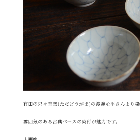
有田の只々堂窯(ただどうがま)の渡邊心平さんより
雰囲気のある古典ベースの染付が魅力です。
上画像