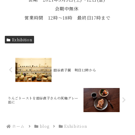
会期中無休
営業時間 12時～18時 最終日17時まで
Exhibition
田谷直子展 明日12時から
りんごトーストを田谷直子さんの灰釉グレー
皿に
ホーム
blog
Exhibition