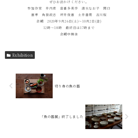
ぜひお出かけください。
参加作家 井内素 音喜多美歩 清水なお子 関口
憲孝 角掛政志 坪井俊憲 土井善男 古川桜
会期 2020年9月26日(土)〜10月2日(金)
12時〜18時 最終日は17時まで
会期中無休
Exhibition
切り身の魚の器
「魚の器展」終了しました