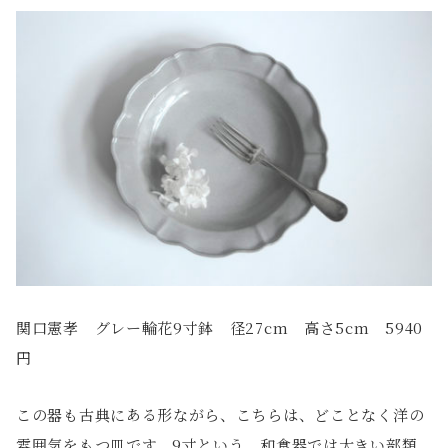
関口憲孝 グレー輪花9寸鉢 径27cm 高さ5cm 5940
円
この器も古典にある形ながら、こちらは、どことなく洋の
雰囲気をもつ皿です。9寸という、和食器では大きい部類