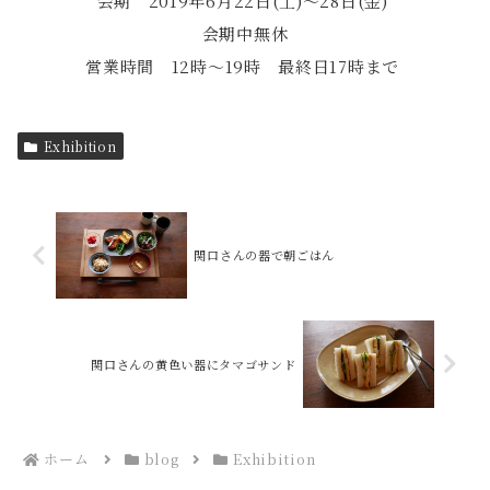
会期 2019年6月22日(土)〜28日(金)
会期中無休
営業時間 12時～19時 最終日17時まで
Exhibition
関口さんの器で朝ごはん
関口さんの黄色い器にタマゴサンド
ホーム
blog
Exhibition