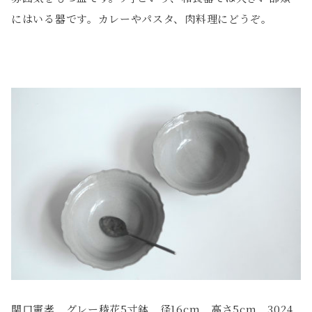
にはいる器です。カレーやパスタ、肉料理にどうぞ。
関口憲孝 グレー稜花5寸鉢 径16cm 高さ5cm 3024