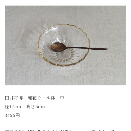
田井将博 輪花モール鉢 中
径12cm 高さ5cm
3456円