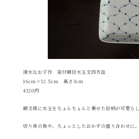
清水なお子作 染付網目水玉文四方皿
16cm×12.5cm 高さ3cm
4320円
網文様に水玉をちょんちょんと乗せた絵柄が可愛ら
切り身の魚や、ちょっとしたおかずの盛り合わせに