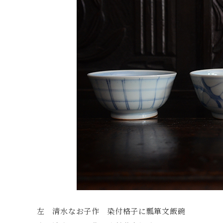
左 清水なお子作 染付格子に瓢箪文飯碗