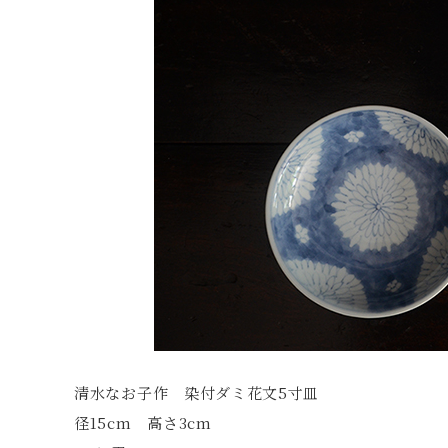
清水なお子作 染付ダミ花文5寸皿
径15cm 高さ3cm