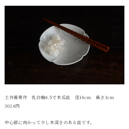
土井善男作 乳白釉4.5寸木瓜皿 径14cm 高さ3cm
3024円
中心部に向かって少し木深さのある皿です。