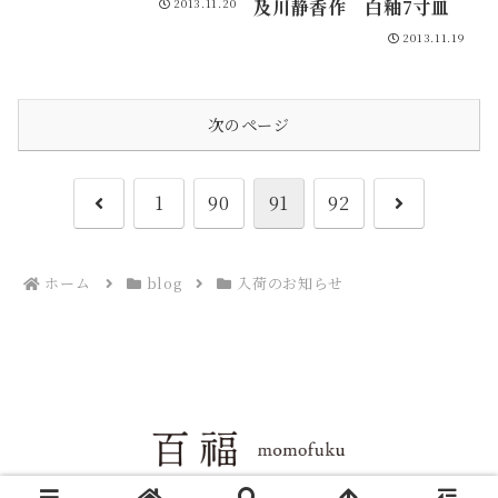
及川静香作 白釉7寸皿
2013.11.20
2013.11.19
次のページ
前
次
1
90
91
92
へ
へ
ホーム
blog
入荷のお知らせ