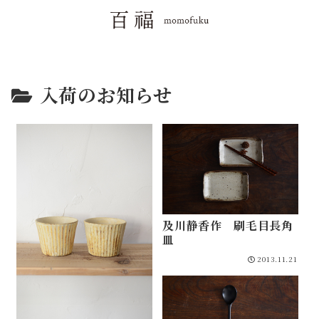
入荷のお知らせ
及川静香作 刷毛目長角
皿
2013.11.21