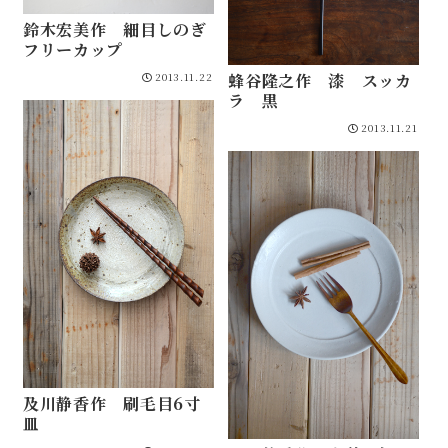
鈴木宏美作 細目しのぎ
フリーカップ
蜂谷隆之作 漆 スッカ
2013.11.22
ラ 黒
2013.11.21
及川静香作 刷毛目6寸
皿