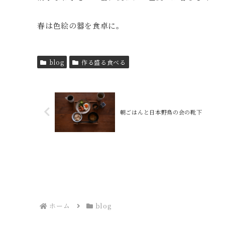
春は色絵の器を食卓に。
blog
作る盛る食べる
朝ごはんと日本野鳥の会の靴下
ホーム
blog