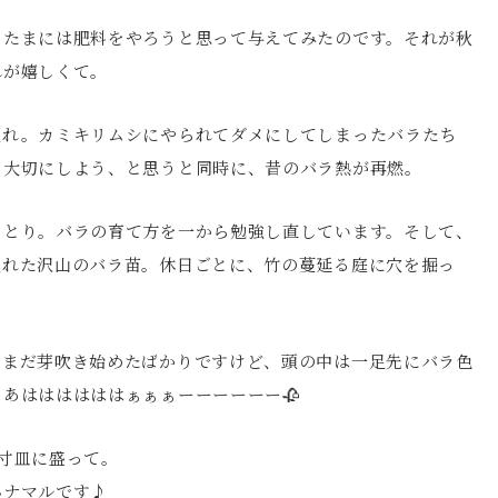
、たまには肥料をやろうと思って与えてみたのです。それが秋
れが嬉しくて。
入れ。カミキリムシにやられてダメにしてしまったバラたち
。大切にしよう、と思うと同時に、昔のバラ熱が再燃。
っとり。バラの育て方を一から勉強し直しています。そして、
入れた沢山のバラ苗。休日ごとに、竹の蔓延る庭に穴を掘っ
。まだ芽吹き始めたばかりですけど、頭の中は一足先にバラ色
あははははははぁぁぁーーーーーー🥀
寸皿に盛って。
ハナマルです♪