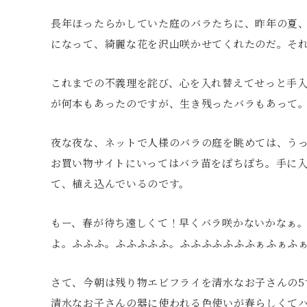
長年ほったらかしていた庭のバラたちに、昨年の夏
になって、綺麗な花を沢山咲かせてくれたのだ。そ
これまでの不義理を詫び、心を入れ替えてせっと手
が何本もあったのですが、生き残ったバラもあって
夜な夜な、ネットで人様のバラの庭を眺めては、う
お買い物サイトにいってはバラ苗をぽちぽち。手に
て、植え込んでいるのです。
もー、春が待ち遠しくて！早くバラ咲かないかなぁ
よ。ふふふ。ふふふふふ。ふふふふふふふぁふぁふぁ
さて、今朝は残り物エビフライを清水なお子さんの5
清水なお子さんの器に使われる色使いが春らしくて