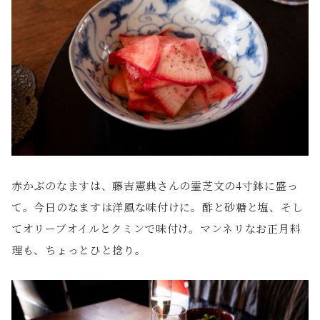
赤かぶのなますは、藤吉憲典さんの霊芝文の4寸鉢に盛っ
て。今日のなますは洋風な味付けに。酢と砂糖と塩、そし
てオリーブオイルとクミンで味付け。マンネリなお正月料
理も、ちょっとひと捻り。