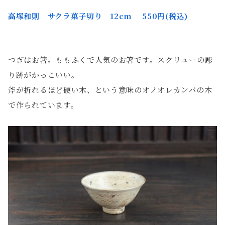
高塚和則
サクラ菓子切り 12c
m 550
円(税込)
つぎはお箸。ももふくで人気のお箸です。スクリューの彫
り跡がかっこいい。
斧が折れるほど硬い木、という意味のオノオレカンバの木
で作られています。