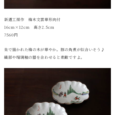
新道工房作 梅木文雲華形向付
16cm×12cm 高さ2.5cm
7560円
朱で描かれた梅の木が華やか。豚の角煮が似合いそう♪
織部や瑠璃釉の器を合わせると素敵ですよ。