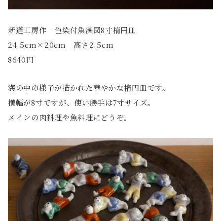
新道工房作 色染付魚藻図8寸楕円皿
24.5cm×20cm 高さ2.5cm
8640円
海の中の様子が描かれた華やかな楕円皿です。
横幅が8寸ですが、使い勝手は7寸サイズ。
メインの肉料理や魚料理にどうぞ。