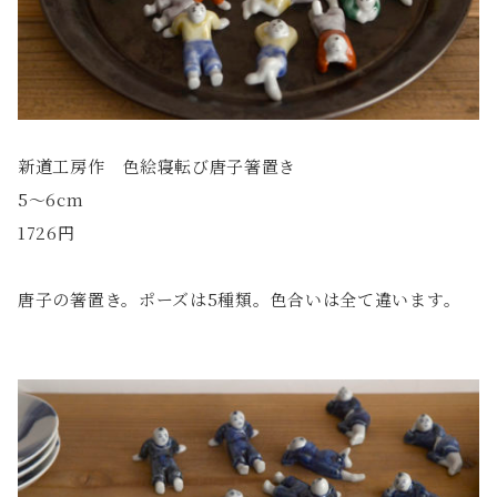
新道工房作 色絵寝転び唐子箸置き
5〜6cm
1726円
唐子の箸置き。ポーズは5種類。色合いは全て違います。