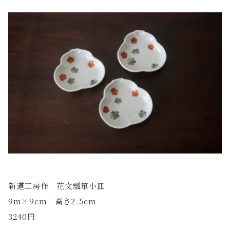
新道工房作 花文瓢箪小皿
9m×9cm 高さ2.5cm
3240円