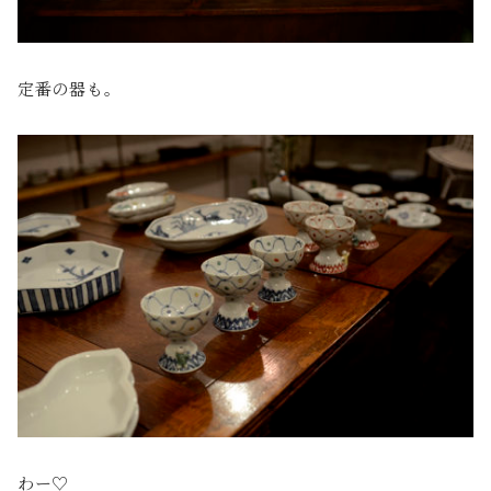
定番の器も。
わー♡