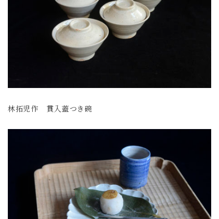
林拓児作 貫入蓋つき碗