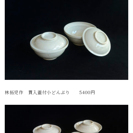
林拓児作 貫入蓋付小どんぶり 5400円