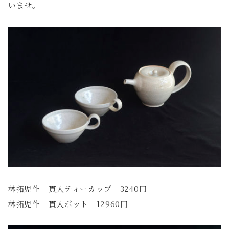
いませ。
林拓児作 貫入ティーカップ 3240円
林拓児作 貫入ポット 12960円