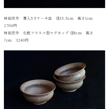
林拓児作 貫入5寸ケーキ皿 径15.5cm 高さ1cm
2700円
林拓児作 化粧フラスコ型マグカップ 径8cm 高さ
7cm 3240円