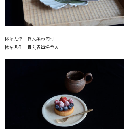
林拓児作 貫入葉形向付
林拓児作 貫入青筒湯呑み