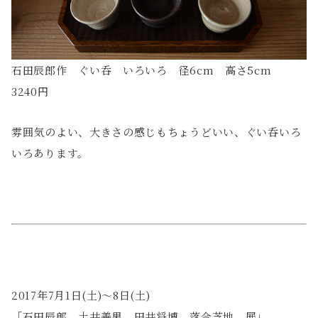
石田辰郎作 ぐい呑 いろいろ 径6cm 高さ5cm
3240円
雰囲気のよい、大きさの感じもちょうどいい、ぐい呑いろ
いろあります。
2017年7月1日(土)〜8日(土)
「石田辰郎 土井善男 田井将博 落合芝地 展」