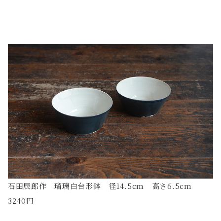
石田辰郎作 瑠璃白台形鉢 径14.5cm 高さ6.5cm
3240円