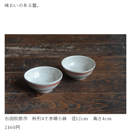
味わいのある器。
石田辰郎作 粉引4寸赤線小鉢 径12cm 高さ4cm
2160円