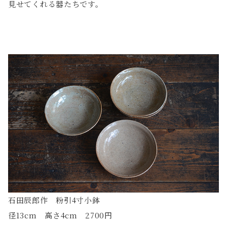
見せてくれる器たちです。
石田辰郎作 粉引4寸小鉢
径13cm 高さ4cm 2700円