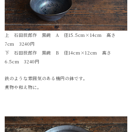
上 石田辰郎作 黒碗 A 径15.5cm×14cm 高さ
7cm 3240円
下 石田辰郎作 黒碗 B 径14cm×12cm 高さ
6.5cm 3240円
鉄のような雰囲気のある楕円の鉢です。
煮物や和え物に。