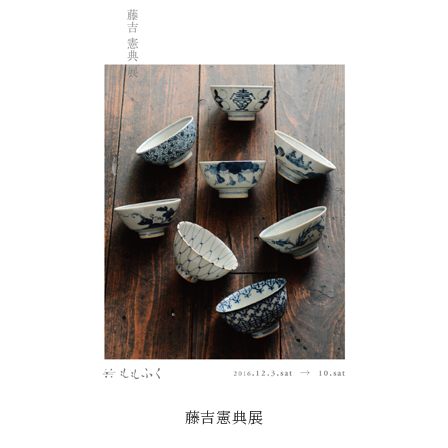
藤吉憲典展