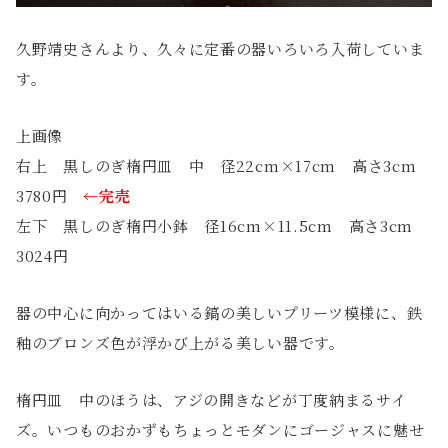
久野靖史さんより、久々に定番の器いろいろ入荷していま
す。
上画像
右上 黒しのぎ楕円皿 中 径22cm×17cm 高さ3cm
3780円
←完売
左下 黒しのぎ楕円小鉢 径16cm×11.5cm 高さ3cm
3024円
器の中心に向かってはいる鎬の美しいプリーツ模様に、鉄
釉のブロンズ色が浮かび上がる美しい器です。
楕円皿 中のほうは、アジの開きなどが丁度納まるサイ
ズ。いつものおかずもちょっとモダンにゴージャスに魅せ