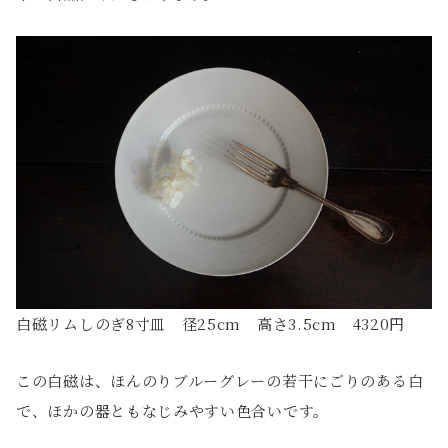
白磁リムしのぎ8寸皿 径25cm 高さ3.5cm 4320円
この白磁は、ほんのりブルーグレーの若干にごりのある白
で、ほかの器ともなじみやすい色合いです。