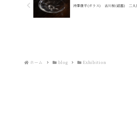
沖澤康平(ガラス) 古川桜(磁器) 二人
ホーム
blog
Exhibition