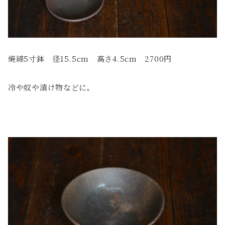
焼締5寸鉢 径15.5cm 高さ4.5cm 2700円
冷や奴や漬け物などに。