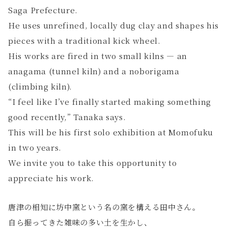
Saga Prefecture.
He uses unrefined, locally dug clay and shapes his
pieces with a traditional kick wheel.
His works are fired in two small kilns — an
anagama (tunnel kiln) and a noborigama
(climbing kiln).
“I feel like I’ve finally started making something
good recently,” Tanaka says.
This will be his first solo exhibition at Momofuku
in two years.
We invite you to take this opportunity to
appreciate his work.
唐津の相知に坊中窯という名の窯を構える田中さん。
自ら掘ってきた雑味の多い土を生かし、