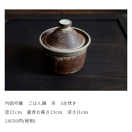
内田可織 ごはん鍋 茶 3合炊き
径22cm 蓋含む高さ23cm 深さ11cm
24150円(税別)