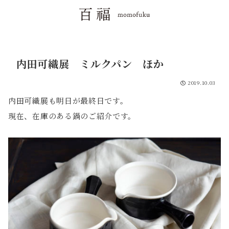
内田可織展 ミルクパン ほか
2019.10.03
内田可織展も明日が最終日です。
現在、在庫のある鍋のご紹介です。