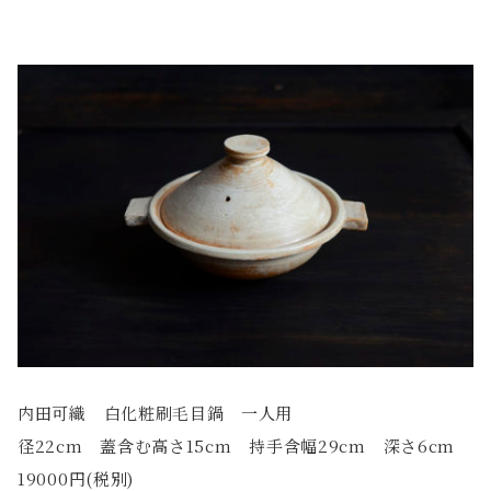
内田可織 白化粧刷毛目鍋 一人用
径22cm 蓋含む高さ15cm 持手含幅29cm 深さ6cm
19000円(税別)