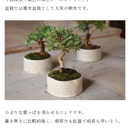
盆栽では雑木盆栽として人気の樹木です。
小ぶりな葉っぱを茂らせるニレケヤキ。
暑さ寒さに比較的強く、萌芽力も旺盛で成長も早いそう。