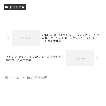
お客様の声
2月24日(土)榊麻美さんの「ヒュウガミズキを
盆栽に仕立てる＋挿し木をするワークショッ
プ」参加者募集
天野志美(アマノシトミ)さんの「はじめての金
継教室」受講生募集
ホーム
お客様の声