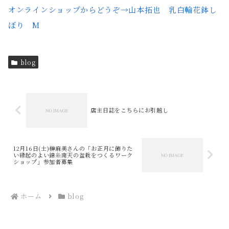
オンラインショップからどうぞ→山本拓也 乳白輪花鉢し
ぼり M
blog
店主日誌をこちらにお引越し
12月16日(土)榊麻美さんの「お正月に飾りた
い縁起のよい錦糸南天の盆栽をつくるワーク
ショップ」参加者募集
ホーム
blog