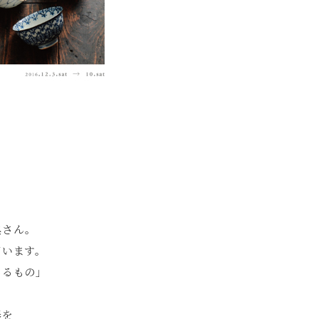
典さん。
ています。
あるもの」
器を