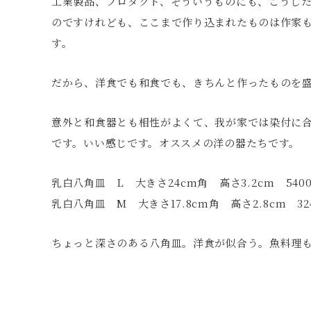
工業製品、プロダクト、そういうものにも、こうし
のですけれども、ここまで作り込まれたものは作家
す。
だから、洋食でも和食でも、きちんと作ったものを
意外と和食器とも相性がよくて、我が家では染付に
です。いい感じです。オススメの洋の器たちです。
乳白八角皿 L 大きさ24cm角 高さ3.2cm 54
乳白八角皿 M 大きさ17.8cm角 高さ2.8cm 3
ちょっと深さのある八角皿。洋食が似合う。魚料理