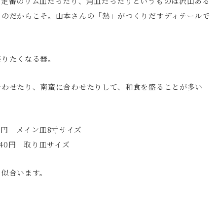
た定番のリム皿だったり、角皿だったりというものは沢山ある
ものだからこそ。山本さんの「熱」がつくりだすディテールで
盛りたくなる器。
合わせたり、南蛮に合わせたりして、和食を盛ることが多い
00円 メイン皿8寸サイズ
240円 取り皿サイズ
も似合います。