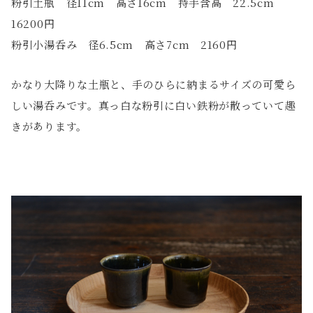
粉引土瓶 径11cm 高さ16cm 持手含高 22.5cm
16200円
粉引小湯呑み 径6.5cm 高さ7cm 2160円
かなり大降りな土瓶と、手のひらに納まるサイズの可愛ら
しい湯呑みです。真っ白な粉引に白い鉄粉が散っていて趣
きがあります。