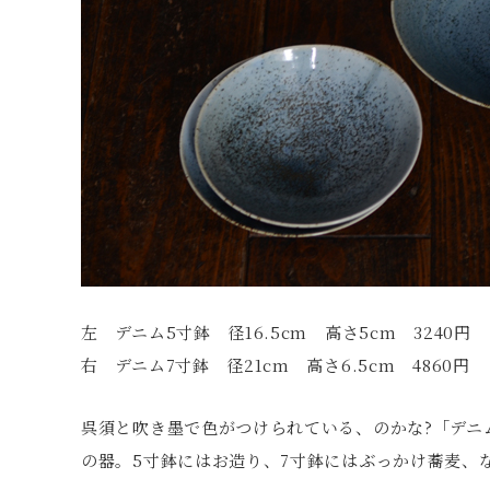
左 デニム5寸鉢 径16.5cm 高さ5cm 3240円
右 デニム7寸鉢 径21cm 高さ6.5cm 4860円
呉須と吹き墨で色がつけられている、のかな?「デニ
の器。5寸鉢にはお造り、7寸鉢にはぶっかけ蕎麦、