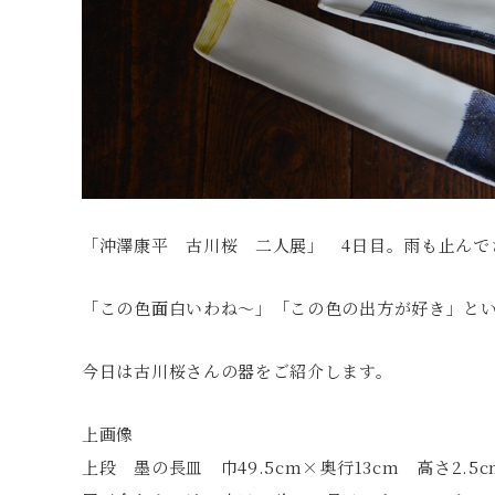
「沖澤康平 古川桜 二人展」 4日目。雨も止んで
「この色面白いわね〜」「この色の出方が好き」と
今日は古川桜さんの器をご紹介します。
上画像
上段 墨の長皿 巾49.5cm×奥行13cm 高さ2.5cm