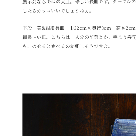
展示会ならではの大皿。珍しい長皿です。テーブル
したらカッコいいでしょうねぇ。
下段 黄&紺細長皿 巾32cm×奥行8cm 高さ2cm 
細長〜い皿。こちらは一人分の前菜とか、手まり寿
も、のせると食べるのが難しそうですよ。