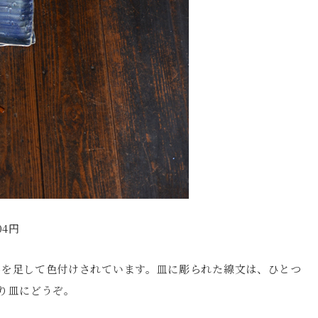
04円
料を足して色付けされています。皿に彫られた線文は、ひとつ
り皿にどうぞ。