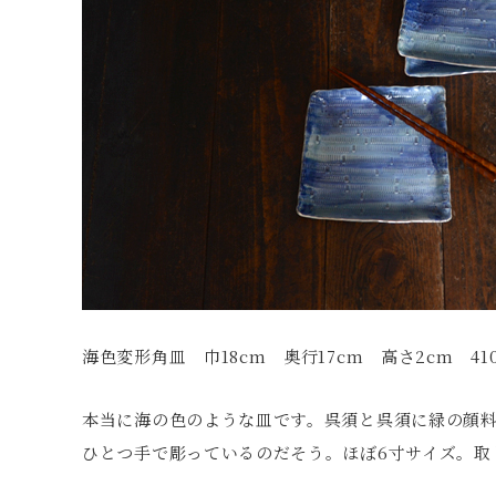
海色変形角皿 巾18cm 奥行17cm 高さ2cm 41
本当に海の色のような皿です。呉須と呉須に緑の顔
ひとつ手で彫っているのだそう。ほぼ6寸サイズ。取