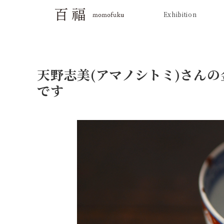
Exhibition
天野志美(アマノシトミ)さん
です