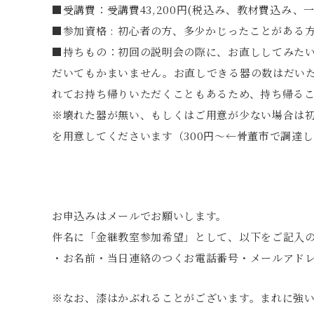
■受講費：受講費43,200円(税込み、教材費込み、一
■参加資格 : 初心者の方、多少かじったことがある
■持ちもの：初回の説明会の際に、お直ししてみた
だいてもかまいません。お直しできる器の数はだい
れてお持ち帰りいただくこともあるため、持ち帰る
※壊れた器が無い、もしくはご用意が少ない場合は
を用意してくださいます（300円〜←骨董市で調達し
お申込みはメールでお願いします。
件名に「金継教室参加希望」として、以下をご記入
・お名前・当日連絡のつくお電話番号・メールアド
※なお、漆はかぶれることがございます。まれに強