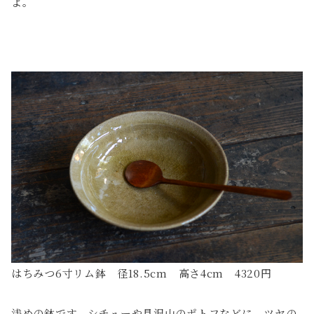
よ。
はちみつ6寸リム鉢 径18.5cm 高さ4cm 4320円
浅めの鉢です。シチューや具沢山のポトフなどに。ツヤの