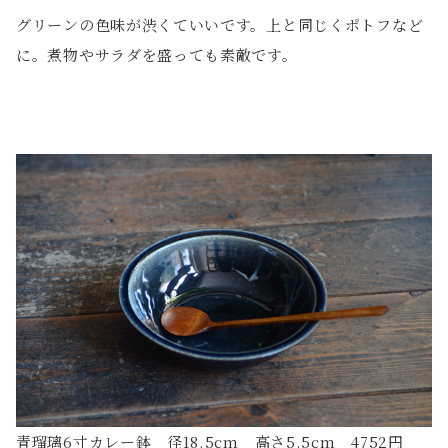
グリーンの色味が渋くていいです。上と同じくポトフなど
に。煮物やサラダを盛っても素敵です。
青瑠璃6寸カレー鉢 径18.5cm 高さ5.5cm 4752円