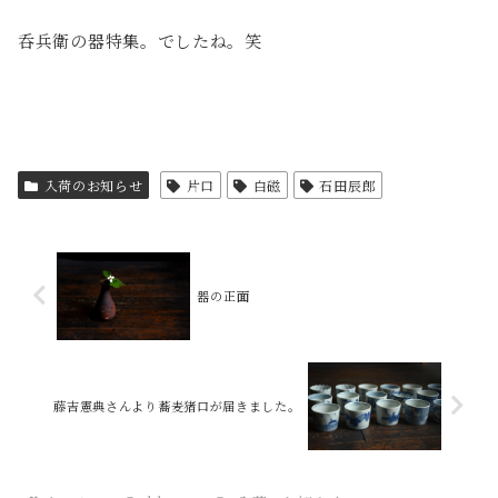
呑兵衛の器特集。でしたね。笑
入荷のお知らせ
片口
白磁
石田辰郎
器の正面
藤吉憲典さんより蕎麦猪口が届きました。