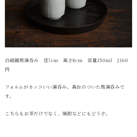
白磁鎬筒湯呑み 径7cm 高さ8cm 容量150ml 2160
円
フォルムがカッコいい湯呑み。高台のついた筒湯呑みで
す。
こちらもお茶だけでなく、焼酎などにもどうぞ。