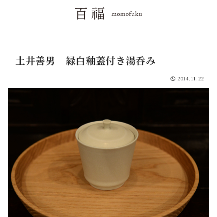
土井善男 緑白釉蓋付き湯呑み
2014.11.22