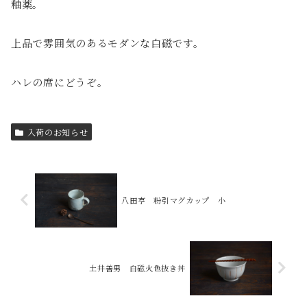
釉薬。
上品で雰囲気のあるモダンな白磁です。
ハレの席にどうぞ。
入荷のお知らせ
八田亨 粉引マグカップ 小
土井善男 白磁火色抜き丼