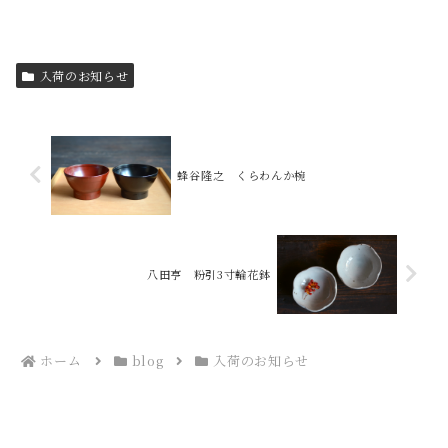
入荷のお知らせ
蜂谷隆之 くらわんか椀
八田亨 粉引3寸輪花鉢
ホーム
blog
入荷のお知らせ