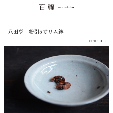
八田亨 粉引5寸リム鉢
2014.11.13