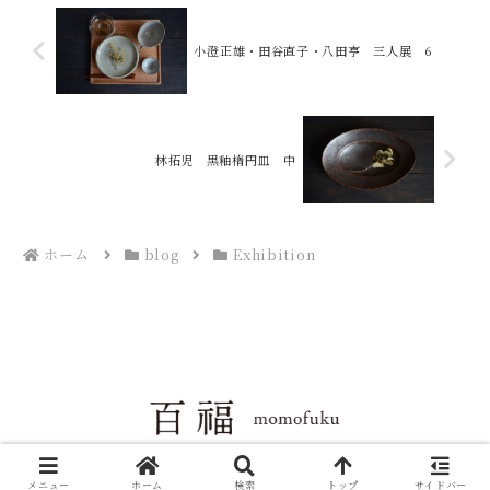
小澄正雄・田谷直子・八田亨 三人展 6
林拓児 黒釉楕円皿 中
ホーム
blog
Exhibition
Copyright © 2004-2026 百福 All Rights Reserved.
メニュー
ホーム
検索
トップ
サイドバー