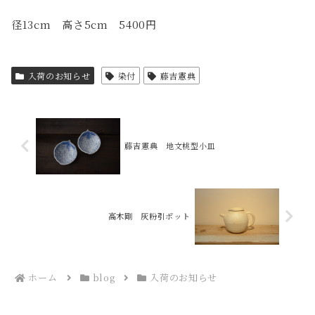
径13cm 高さ5cm 5400円
入荷のお知らせ
染付
藤吉憲典
藤吉憲典 地文桃型小皿
高木剛 灰粉引ポット
ホーム
blog
入荷のお知らせ