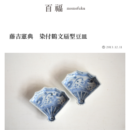
藤吉憲典 染付鶴文扇型豆皿
2013.12.11